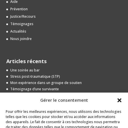
Aide
Prévention
Justice/Recours
Témoignages
Actualités
Nous joindre
Articles récents
Une soirée au bar
Stress post-traumatique (STP)
Mon expérience dans un groupe de soutien
Témoignage d’une survivante
Entrevue avec une jeune survivante
Gérer le consentement
Pour offrir les meilleures expériences, nous utilisons des technologies
Archives
telles que les cookies pour stocker et/ou accéder aux informations
des appareils. Le fait de consentir à ces technologies nous permettra
Archives
de traiter des données telles que le comportement de navigation ou