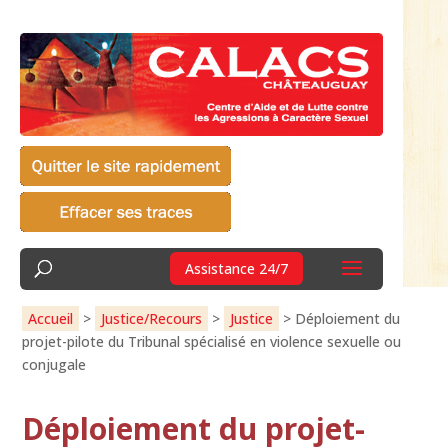
Assistance 24/7
Accueil
>
Justice/Recours
>
Justice
>
Déploiement du
projet-pilote du Tribunal spécialisé en violence sexuelle ou
conjugale
Déploiement du projet-