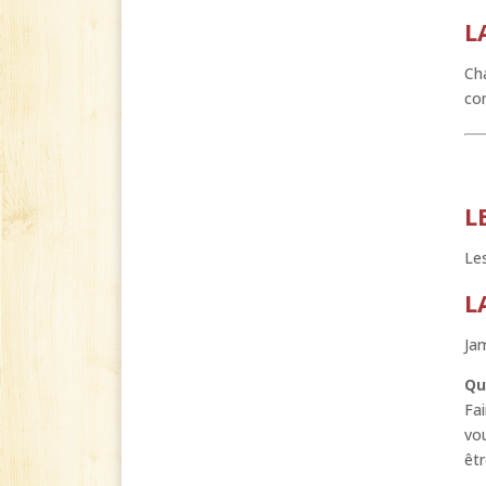
L
Cha
co
L
Les
L
Jam
Qu
Fai
vou
êt