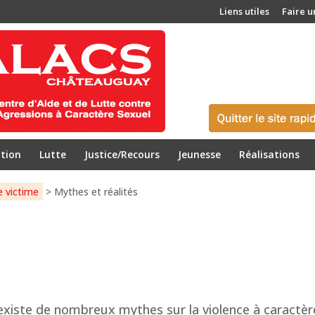
Liens utiles
Faire u
tion
Lutte
Justice/Recours
Jeunesse
Réalisations
e victime
>
Mythes et réalités
 existe de nombreux mythes sur la violence à caractèr