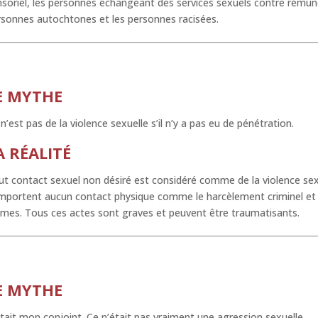
soriel, les personnes échangeant des services sexuels contre rémunér
rsonnes autochtones et les personnes racisées.
E MYTHE
n’est pas de la violence sexuelle s’il n’y a pas eu de pénétration.
A RÉALITÉ
ut contact sexuel non désiré est considéré comme de la violence se
mportent aucun contact physique comme le harcèlement criminel et l
imes. Tous ces actes sont graves et peuvent être traumatisants.
E MYTHE
tait mon conjoint. Ce n’était pas vraiment une agression sexuelle.