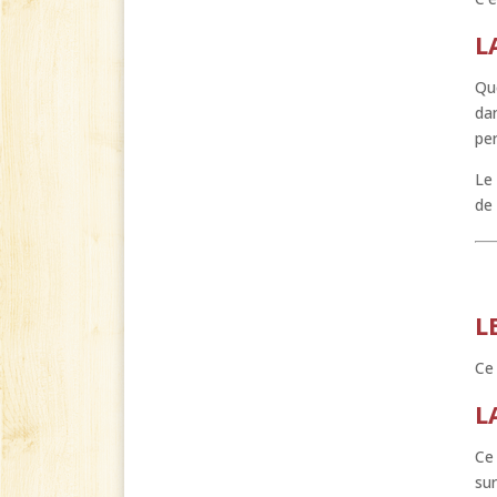
L
Que
dan
per
Le
de 
L
Ce 
L
Ce 
sur