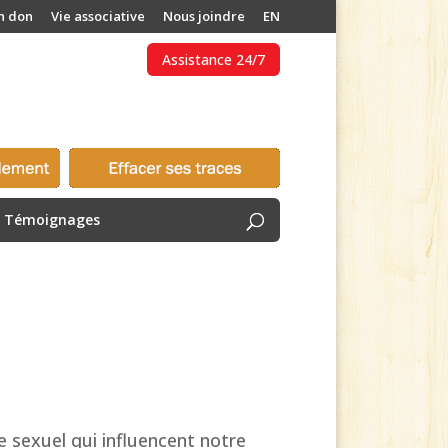
n don
Vie associative
Nous joindre
EN
Assistance 24/7
Témoignages
e sexuel qui influencent notre