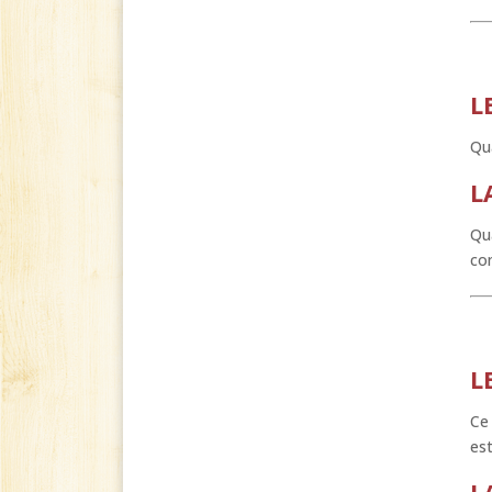
L
Qua
L
Qua
com
L
Ce 
est
L