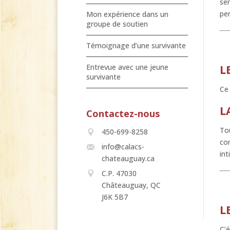
sen
pe
Mon expérience dans un
groupe de soutien
Témoignage d’une survivante
L
Entrevue avec une jeune
survivante
Ce 
L
Contactez-nous
To
450-699-8258
co
info@calacs-
int
chateauguay.ca
C.P. 47030
Châteauguay, QC
J6K 5B7
L
C’é