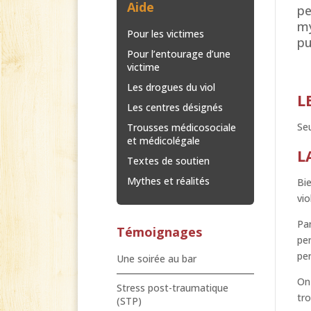
Aide
pe
my
Pour les victimes
pu
Pour l’entourage d’une
victime
Les drogues du viol
L
Les centres désignés
Seu
Trousses médicosociale
et médicolégale
L
Textes de soutien
Mythes et réalités
Bie
vio
Par
Témoignages
per
per
Une soirée au bar
On 
Stress post-traumatique
tro
(STP)