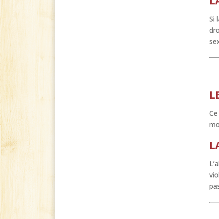
Si 
dro
sex
L
Ce 
mo
L
L’a
vio
pas