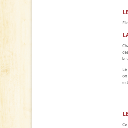
L
Ell
L
Cha
des
la 
Le 
on 
est
L
Ce 