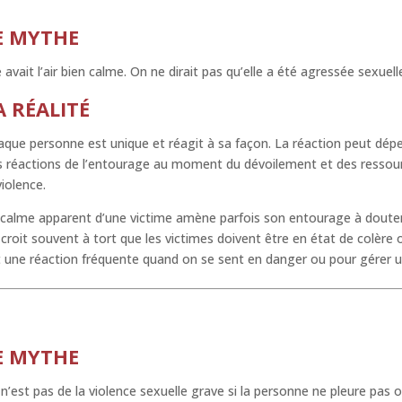
E MYTHE
e avait l’air bien calme. On ne dirait pas qu’elle a été agressée sexuel
A RÉALITÉ
que personne est unique et réagit à sa façon. La réaction peut dépe
 réactions de l’entourage au moment du dévoilement et des ressourc
violence.
calme apparent d’une victime amène parfois son entourage à douter de
croit souvent à tort que les victimes doivent être en état de colèr
 une réaction fréquente quand on se sent en danger ou pour gérer un
E MYTHE
n’est pas de la violence sexuelle grave si la personne ne pleure pas o