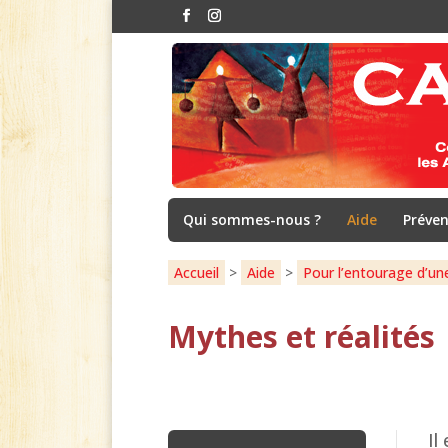
Qui sommes-nous ?
Aide
Préven
Accueil
>
Aide
>
Pour l’entourage d’un
Mythes et réalités
Il