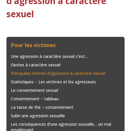
d’agression à caractère
sexuel
Pour les victimes
Une agression à caractère sexuel c’est…
Gestes à caractère sexuel
Principales formes d’agression à caractère sexuel
Statistiques – Les victimes et les agresseurs
Le consentement sexuel
Consentement – tableau
La tasse de thé – consentement
Subir une agression sexuelle
Les conséquences d’une agression sexuelle… un mal
envahissant