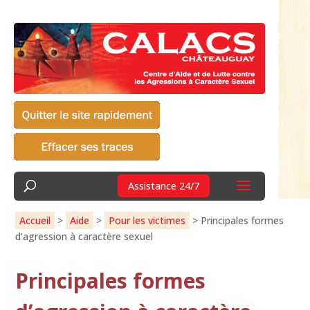
Assistance 24/7
Accueil
>
Aide
>
Pour les victimes
>
Principales formes
d’agression à caractère sexuel
Principales formes