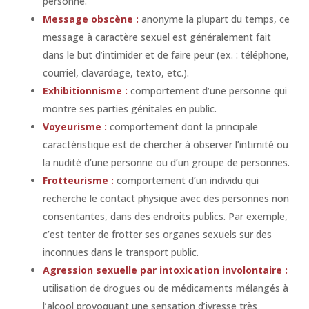
personne.
Message obscène :
anonyme la plupart du temps, ce
message à caractère sexuel est généralement fait
dans le but d’intimider et de faire peur (ex. : téléphone,
courriel, clavardage, texto, etc.).
Exhibitionnisme :
comportement d’une personne qui
montre ses parties génitales en public.
Voyeurisme :
comportement dont la principale
caractéristique est de chercher à observer l’intimité ou
la nudité d’une personne ou d’un groupe de personnes.
Frotteurisme :
comportement d’un individu qui
recherche le contact physique avec des personnes non
consentantes, dans des endroits publics. Par exemple,
c’est tenter de frotter ses organes sexuels sur des
inconnues dans le transport public.
Agression sexuelle par intoxication involontaire :
utilisation de drogues ou de médicaments mélangés à
l’alcool provoquant une sensation d’ivresse très