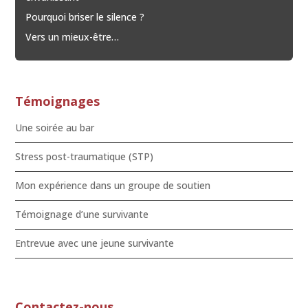
Pourquoi briser le silence ?
Vers un mieux-être…
Témoignages
Une soirée au bar
Stress post-traumatique (STP)
Mon expérience dans un groupe de soutien
Témoignage d’une survivante
Entrevue avec une jeune survivante
Contactez-nous