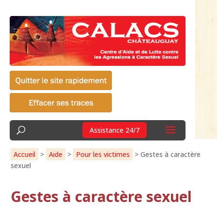
Assistance 24/7
Accueil
>
Aide
>
Pour les victimes
>
Gestes à caractère
sexuel
Gestes à caractère sexuel