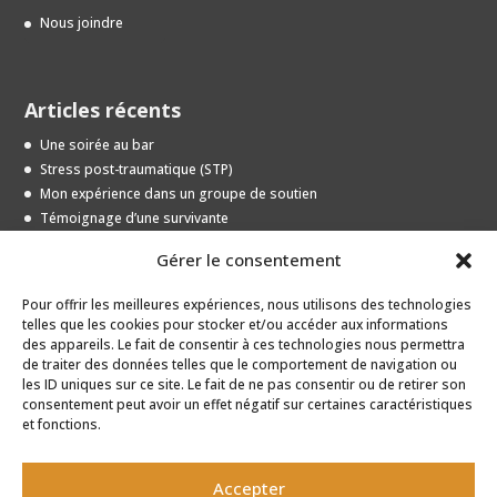
Nous joindre
Articles récents
Une soirée au bar
Stress post-traumatique (STP)
Mon expérience dans un groupe de soutien
Témoignage d’une survivante
Entrevue avec une jeune survivante
Gérer le consentement
Pour offrir les meilleures expériences, nous utilisons des technologies
Archives
telles que les cookies pour stocker et/ou accéder aux informations
des appareils. Le fait de consentir à ces technologies nous permettra
Archives
de traiter des données telles que le comportement de navigation ou
les ID uniques sur ce site. Le fait de ne pas consentir ou de retirer son
consentement peut avoir un effet négatif sur certaines caractéristiques
et fonctions.
Accepter