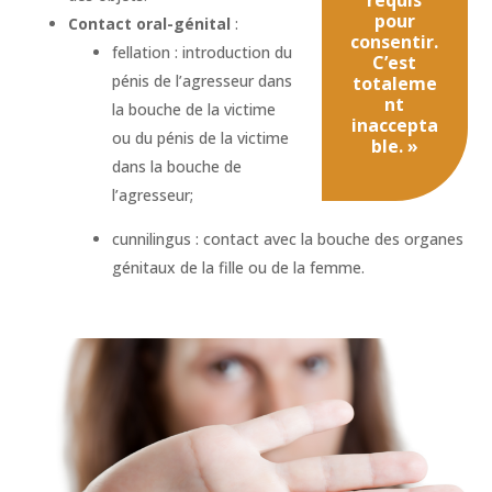
requis
pour
Contact oral-génital
:
consentir.
fellation : introduction du
C’est
pénis de l’agresseur dans
totaleme
nt
la bouche de la victime
inaccepta
ou du pénis de la victime
ble. »
dans la bouche de
l’agresseur;
cunnilingus : contact avec la bouche des organes
génitaux de la fille ou de la femme.