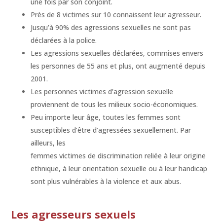
une fois par son conjoint.
Près de 8 victimes sur 10 connaissent leur agresseur.
Jusqu’à 90% des agressions sexuelles ne sont pas
déclarées à la police.
Les agressions sexuelles déclarées, commises envers
les personnes de 55 ans et plus, ont augmenté depuis
2001.
Les personnes victimes d’agression sexuelle
proviennent de tous les milieux socio-économiques.
Peu importe leur âge, toutes les femmes sont
susceptibles d’être d’agressées sexuellement. Par
ailleurs, les
femmes victimes de discrimination reliée à leur origine
ethnique, à leur orientation sexuelle ou à leur handicap
sont plus vulnérables à la violence et aux abus.
Les agresseurs sexuels