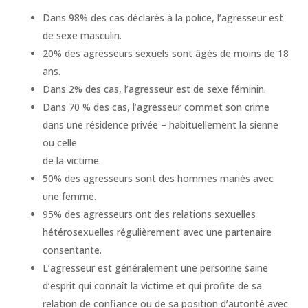
Dans 98% des cas déclarés à la police, l’agresseur est
de sexe masculin.
20% des agresseurs sexuels sont âgés de moins de 18
ans.
Dans 2% des cas, l’agresseur est de sexe féminin.
Dans 70 % des cas, l’agresseur commet son crime
dans une résidence privée – habituellement la sienne
ou celle
de la victime.
50% des agresseurs sont des hommes mariés avec
une femme.
95% des agresseurs ont des relations sexuelles
hétérosexuelles régulièrement avec une partenaire
consentante.
L’agresseur est généralement une personne saine
d’esprit qui connaît la victime et qui profite de sa
relation de confiance ou de sa position d’autorité avec