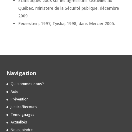
Statistiques 2008 sur les agressions sexuelles au
Québec, ministère de la Sécurité publique, décembre
2009.
Feuerstein, 1997; Tyiska, 1998, dans Mercier 2005.
Navigation
Qui sommes-nous?
Aide
Prévention
Justice/Recours
Témoignages
Actualités
Nous joindre