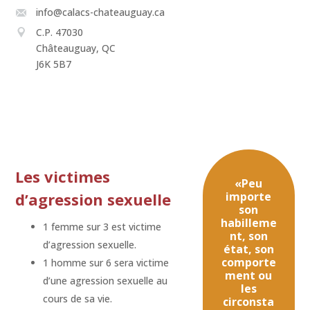
info@calacs-chateauguay.ca
C.P. 47030
Châteauguay, QC
J6K 5B7
Les victimes
«Peu
d’agression sexuelle
importe
son
habilleme
1 femme sur 3 est victime
nt, son
d’agression sexuelle.
état, son
comporte
1 homme sur 6 sera victime
ment ou
d’une agression sexuelle au
les
cours de sa vie.
circonsta