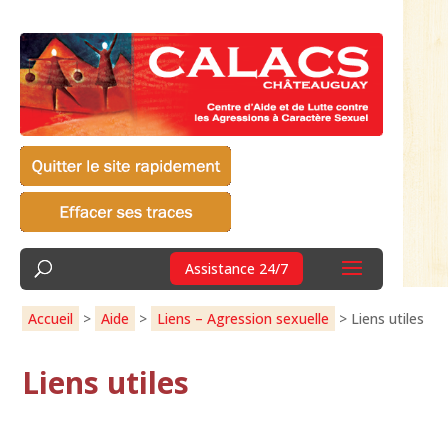
Assistance 24/7
Accueil
>
Aide
>
Liens – Agression sexuelle
>
Liens utiles
Liens utiles