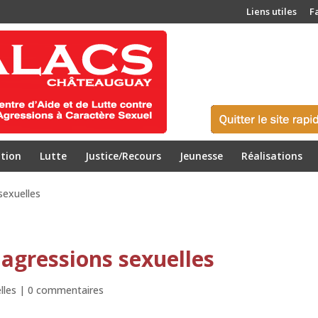
Liens utiles
F
tion
Lutte
Justice/Recours
Jeunesse
Réalisations
sexuelles
 agressions sexuelles
lles
|
0 commentaires