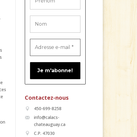
.
es
s
de
 ces
ce
Contactez-nous
450-699-8258
info@calacs-
ion
chateauguay.ca
C.P. 47030