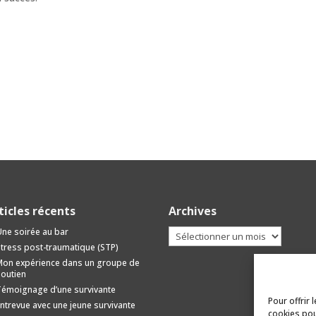
ticles récents
Archives
Archives
ne soirée au bar
tress post-traumatique (STP)
on expérience dans un groupe de
outien
émoignage d’une survivante
Pour offrir 
ntrevue avec une jeune survivante
cookies pou