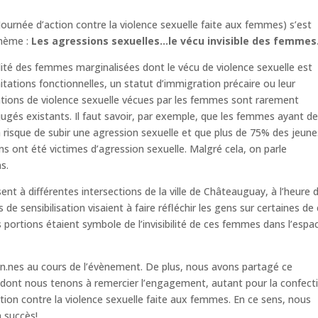
Journée d’action contre la violence sexuelle faite aux femmes) s’est
hème :
Les agressions sexuelles…le vécu invisible des femmes
alité des femmes marginalisées dont le vécu de violence sexuelle est
imitations fonctionnelles, un statut d’immigration précaire ou leur
tations de violence sexuelle vécues par les femmes sont rarement
jugés existants. Il faut savoir, par exemple, que les femmes ayant d
 à risque de subir une agression sexuelle et que plus de 75% des jeune
s ont été victimes d’agression sexuelle. Malgré cela, on parle
s.
nt à différentes intersections de la ville de Châteauguay, à l’heure 
de sensibilisation visaient à faire réfléchir les gens sur certaines de
 portions étaient symbole de l’invisibilité de ces femmes dans l’espa
en.nes au cours de l’évènement. De plus, nous avons partagé ce
 dont nous tenons à remercier l’engagement, autant pour la confect
ction contre la violence sexuelle faite aux femmes. En ce sens, nous
 succès!