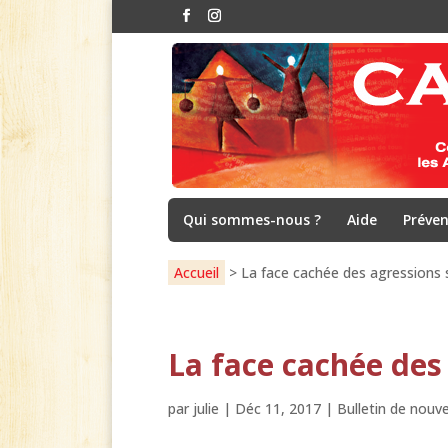
Qui sommes-nous ?
Aide
Préven
Accueil
>
La face cachée des agressions 
La face cachée des
par
julie
|
Déc 11, 2017
|
Bulletin de nouve