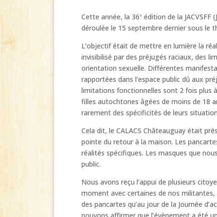
Cette année, la 36
édition de la JACVSFF (
e
déroulée le 15 septembre dernier sous le t
L’objectif était de mettre en lumière la ré
invisibilisé par des préjugés raciaux, des l
orientation sexuelle. Différentes manifes
rapportées dans l’espace public dû aux pré
limitations fonctionnelles sont 2 fois plus
filles autochtones âgées de moins de 18 an
rarement des spécificités de leurs situation
Cela dit, le CALACS Châteauguay était prése
pointe du retour à la maison. Les pancartes 
réalités spécifiques. Les masques que nous
public.
Nous avons reçu l’appui de plusieurs citoy
moment avec certaines de nos militantes,
des pancartes qu’au jour de la Journée d’a
pouvons affirmer que l’évènement a été un