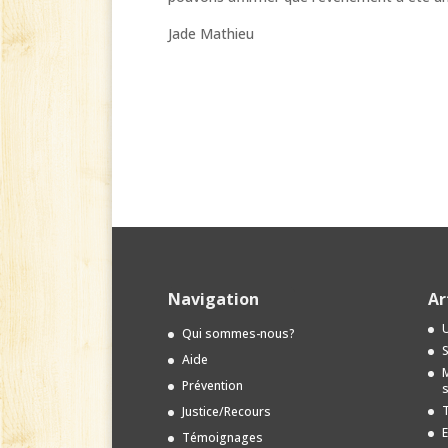
Jade Mathieu
Navigation
Ar
U
Qui sommes-nous?
S
Aide
M
Prévention
s
T
Justice/Recours
E
Témoignages