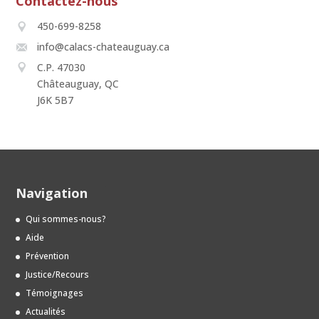
Contactez-nous
450-699-8258
info@calacs-chateauguay.ca
C.P. 47030
Châteauguay, QC
J6K 5B7
Navigation
Qui sommes-nous?
Aide
Prévention
Justice/Recours
Témoignages
Actualités