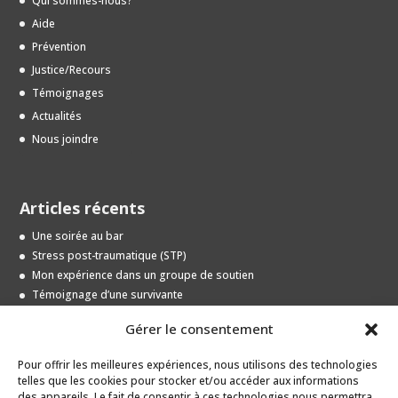
Qui sommes-nous?
Aide
Prévention
Justice/Recours
Témoignages
Actualités
Nous joindre
Articles récents
Une soirée au bar
Stress post-traumatique (STP)
Mon expérience dans un groupe de soutien
Témoignage d’une survivante
Entrevue avec une jeune survivante
Gérer le consentement
Pour offrir les meilleures expériences, nous utilisons des technologies
Archives
telles que les cookies pour stocker et/ou accéder aux informations
des appareils. Le fait de consentir à ces technologies nous permettra