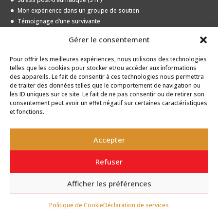
Mon expérience dans un groupe de soutien
Témoignage d’une survivante
Entrevue avec une jeune survivante
Gérer le consentement
Pour offrir les meilleures expériences, nous utilisons des technologies
Archives
telles que les cookies pour stocker et/ou accéder aux informations
des appareils. Le fait de consentir à ces technologies nous permettra
Archives
de traiter des données telles que le comportement de navigation ou
les ID uniques sur ce site. Le fait de ne pas consentir ou de retirer son
consentement peut avoir un effet négatif sur certaines caractéristiques
et fonctions.
Accepter
Refuser
Conception web
Acxcom
Afficher les préférences
FR
Politique de Cookie
Déclaration de services