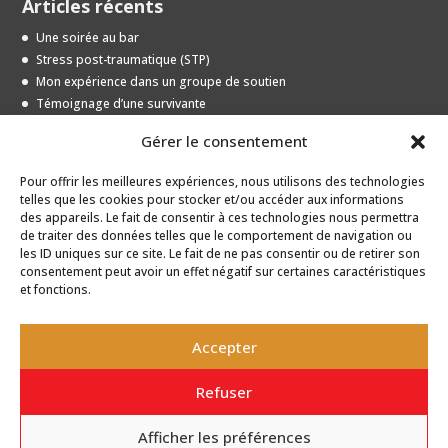
Articles récents
Une soirée au bar
Stress post-traumatique (STP)
Mon expérience dans un groupe de soutien
Témoignage d’une survivante
Entrevue avec une jeune survivante
Gérer le consentement
Pour offrir les meilleures expériences, nous utilisons des technologies
Archives
telles que les cookies pour stocker et/ou accéder aux informations
des appareils. Le fait de consentir à ces technologies nous permettra
Archives
de traiter des données telles que le comportement de navigation ou
les ID uniques sur ce site. Le fait de ne pas consentir ou de retirer son
consentement peut avoir un effet négatif sur certaines caractéristiques
et fonctions.
Accepter
Refuser
Conception web
Acxcom
Afficher les préférences