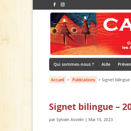
Qui sommes-nous ?
Aide
Préven
Accueil
>
Publications
>
Signet bilingu
Signet bilingue – 2
par
Sylvain Asselin
|
Mai 10, 2023