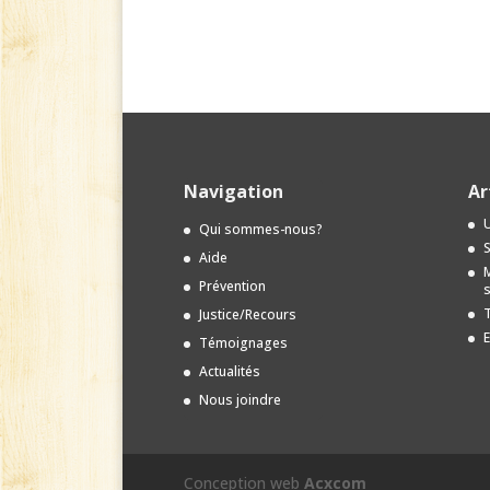
Navigation
Ar
U
Qui sommes-nous?
S
Aide
M
Prévention
s
T
Justice/Recours
E
Témoignages
Actualités
Nous joindre
Conception web
Acxcom