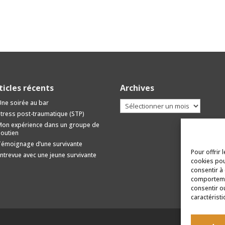
ticles récents
Archives
Archives
ne soirée au bar
tress post-traumatique (STP)
on expérience dans un groupe de
outien
émoignage d’une survivante
Pour offrir 
ntrevue avec une jeune survivante
cookies pou
consentir à
comportemen
consentir o
caractéristi